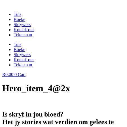
Skip
to
Tuis
content
Boeke
Skrywers
Kontak ons
Teken aan
Tuis
Boeke
Skrywers
Kontak ons
Teken aan
R
0.00
0
Cart
Hero_item_4@2x
Is skryf in jou bloed?
Het jy stories wat verdien om gelees te