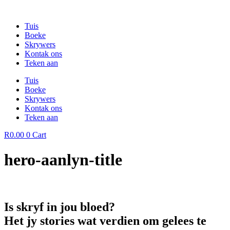
Skip
to
Tuis
content
Boeke
Skrywers
Kontak ons
Teken aan
Tuis
Boeke
Skrywers
Kontak ons
Teken aan
R
0.00
0
Cart
hero-aanlyn-title
Is skryf in jou bloed?
Het jy stories wat verdien om gelees te